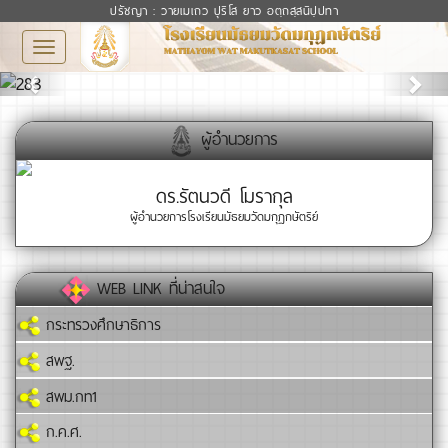
ปรัชญา : วายเมเถว ปุริโส ยาว อตฺถสฺสนิปฺปทา
Toggle
Previous
Next
navigation
ผู้อำนวยการ
ดร.รัตนวดี โมรากุล
ผู้อำนวยการโรงเรียนมัธยมวัดมกุฏกษัตริย์
WEB LINK ที่น่าสนใจ
กระทรวงศึกษาธิการ
สพฐ.
สพม.กท1
ก.ค.ศ.