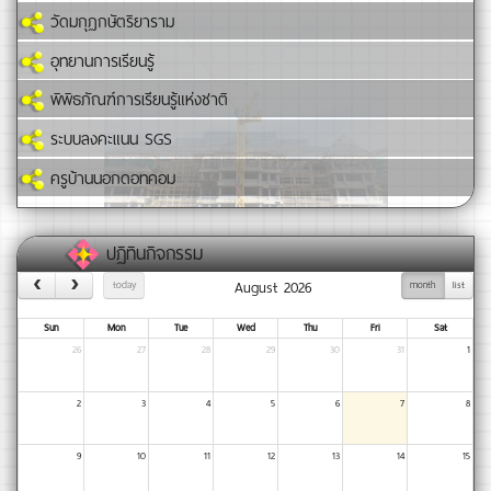
วัดมกุฏกษัตริยาราม
อุทยานการเรียนรู้
พิพิธภัณฑ์การเรียนรู้แห่งชาติ
ระบบลงคะแนน SGS
ครูบ้านนอกดอทคอม
ปฏิทินกิจกรรม
August 2026
today
month
list
Sun
Mon
Tue
Wed
Thu
Fri
Sat
26
27
28
29
30
31
1
2
3
4
5
6
7
8
9
10
11
12
13
14
15