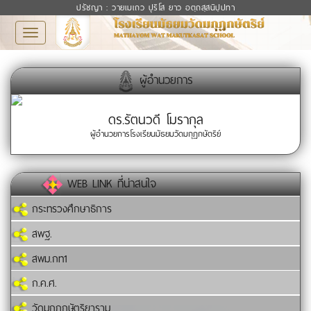
ปรัชญา : วายเมเถว ปุริโส ยาว อตฺถสฺสนิปฺปทา
Toggle
navigation
ผู้อำนวยการ
ดร.รัตนวดี โมรากุล
ผู้อำนวยการโรงเรียนมัธยมวัดมกุฏกษัตริย์
WEB LINK ที่น่าสนใจ
กระทรวงศึกษาธิการ
สพฐ.
สพม.กท1
ก.ค.ศ.
วัดมกุฏกษัตริยาราม