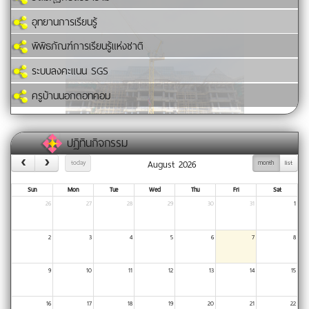
อุทยานการเรียนรู้
พิพิธภัณฑ์การเรียนรู้แห่งชาติ
ระบบลงคะแนน SGS
ครูบ้านนอกดอทคอม
ปฏิทินกิจกรรม
August 2026
today
month
list
Sun
Mon
Tue
Wed
Thu
Fri
Sat
26
27
28
29
30
31
1
2
3
4
5
6
7
8
9
10
11
12
13
14
15
16
17
18
19
20
21
22