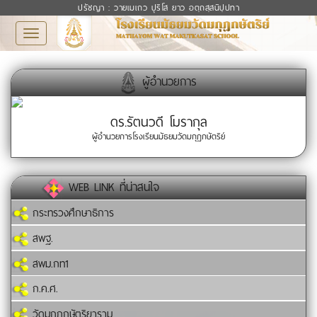
ปรัชญา : วายเมเถว ปุริโส ยาว อตฺถสฺสนิปฺปทา
Toggle
navigation
ผู้อำนวยการ
ดร.รัตนวดี โมรากุล
ผู้อำนวยการโรงเรียนมัธยมวัดมกุฏกษัตริย์
WEB LINK ที่น่าสนใจ
กระทรวงศึกษาธิการ
สพฐ.
สพม.กท1
ก.ค.ศ.
วัดมกุฏกษัตริยาราม