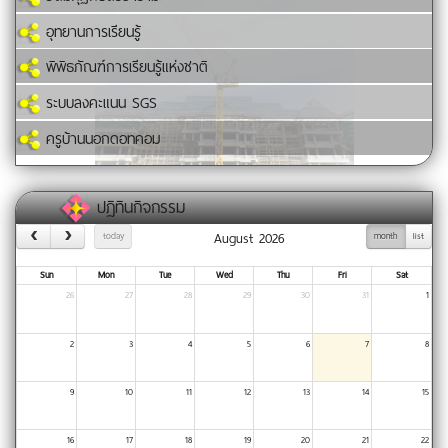
อุทยานการเรียนรู้
พิพิธภัณฑ์การเรียนรู้แห่งชาติ
ระบบลงคะแนน SGS
ครูบ้านนอกดอทคอม
ปฏิทินกิจกรรม
August 2026
today
month
list
Sun
Mon
Tue
Wed
Thu
Fri
Sat
26
27
28
29
30
31
1
2
3
4
5
6
7
8
9
10
11
12
13
14
15
16
17
18
19
20
21
22