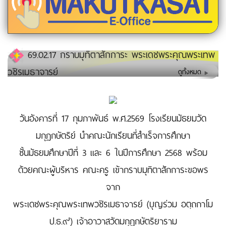
69.02.17 กราบมุทิตาสักการะ พระเดชพระคุณพระเทพ
วชิรเมธาจารย์
ดูทั้งหมด
วันอังคารที่ 17 กุมภาพันธ์ พ.ศ.2569 โรงเรียนมัธยมวัด
มกุฏกษัตริย์ นำคณะนักเรียนที่สำเร็จการศึกษา
ชั้นมัธยมศึกษาปีที่ 3 และ 6 ในปีการศึกษา 2568 พร้อม
ด้วยคณะผู้บริหาร คณะครู เข้ากราบมุทิตาสักการะขอพร
จาก
พระเดชพระคุณพระเทพวชิรเมธาจารย์ (บุญร่วม อตฺถกาโม
ป.ธ.๙) เจ้าอาวาสวัดมกุฏกษัตริยาราม