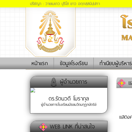
ปรัชญา : วายเมเถว ปุริโส ยาว อตฺถสฺสนิปฺปทา
(current)
หน้าแรก
ข้อมูลโรงเรียน
ทำเนียบผู้บริหาร
ผู้อำนวยการ
แส
ดร.รัตนวดี โมรากุล
ผู้อำนวยการโรงเรียนมัธยมวัดมกุฏกษัตริย์
แสดงค
WEB LINK ที่น่าสนใจ