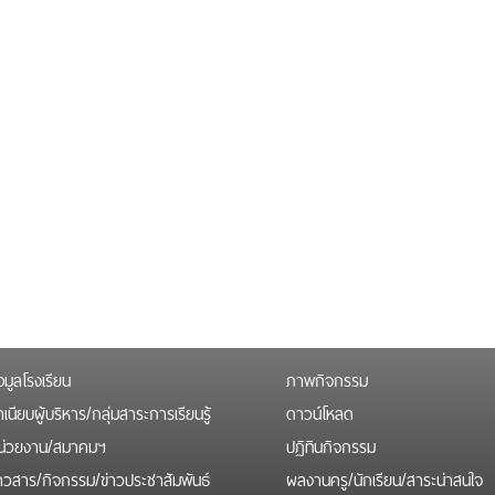
อมูลโรงเรียน
ภาพกิจกรรม
เนียบผู้บริหาร/กลุ่มสาระการเรียนรู้
ดาวน์โหลด
น่วยงาน/สมาคมฯ
ปฏิทินกิจกรรม
่าวสาร/กิจกรรม/ข่าวประชาสัมพันธ์
ผลงานครู/นักเรียน/สาระน่าสนใจ