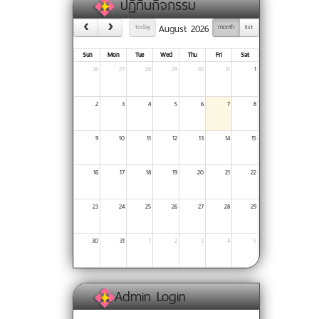
ปฏิทินกิจกรรม
August 2026
today
month
list
Sun
Mon
Tue
Wed
Thu
Fri
Sat
26
27
28
29
30
31
1
2
3
4
5
6
7
8
9
10
11
12
13
14
15
16
17
18
19
20
21
22
23
24
25
26
27
28
29
30
31
1
2
3
4
5
Admin Login