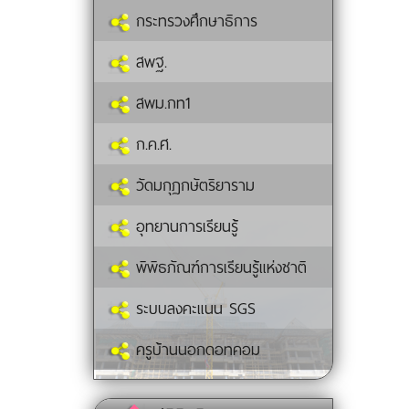
กระทรวงศึกษาธิการ
สพฐ.
สพม.กท1
ก.ค.ศ.
วัดมกุฏกษัตริยาราม
อุทยานการเรียนรู้
พิพิธภัณฑ์การเรียนรู้แห่งชาติ
ระบบลงคะแนน SGS
ครูบ้านนอกดอทคอม