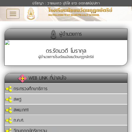
ปรัชญา : วายเมเถว ปุริโส ยาว อตฺถสฺสนิปฺปทา
Toggle
navigation
ผู้อำนวยการ
ดร.รัตนวดี โมรากุล
ผู้อำนวยการโรงเรียนมัธยมวัดมกุฏกษัตริย์
WEB LINK ที่น่าสนใจ
กระทรวงศึกษาธิการ
สพฐ.
สพม.กท1
ก.ค.ศ.
วัดมกุฏกษัตริยาราม