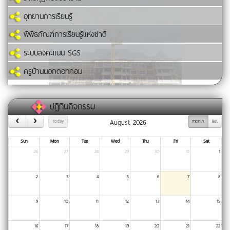
อุทยานการเรียนรู้
พิพิธภัณฑ์การเรียนรู้แห่งชาติ
ระบบลงคะแนน SGS
ครูบ้านนอกดอทคอม
ปฏิทินกิจกรรม
August 2026
today
month
list
Sun
Mon
Tue
Wed
Thu
Fri
Sat
26
27
28
29
30
31
1
2
3
4
5
6
7
8
9
10
11
12
13
14
15
16
17
18
19
20
21
22