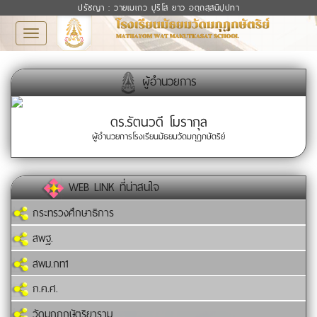
ปรัชญา : วายเมเถว ปุริโส ยาว อตฺถสฺสนิปฺปทา
Toggle
navigation
ผู้อำนวยการ
ดร.รัตนวดี โมรากุล
ผู้อำนวยการโรงเรียนมัธยมวัดมกุฏกษัตริย์
WEB LINK ที่น่าสนใจ
กระทรวงศึกษาธิการ
สพฐ.
สพม.กท1
ก.ค.ศ.
วัดมกุฏกษัตริยาราม