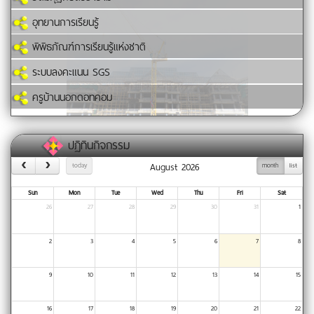
อุทยานการเรียนรู้
พิพิธภัณฑ์การเรียนรู้แห่งชาติ
ระบบลงคะแนน SGS
ครูบ้านนอกดอทคอม
ปฏิทินกิจกรรม
August 2026
today
month
list
Sun
Mon
Tue
Wed
Thu
Fri
Sat
26
27
28
29
30
31
1
2
3
4
5
6
7
8
9
10
11
12
13
14
15
16
17
18
19
20
21
22