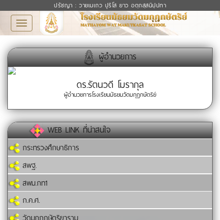
ปรัชญา : วายเมเถว ปุริโส ยาว อตฺถสฺสนิปฺปทา
Toggle
navigation
ผู้อำนวยการ
ดร.รัตนวดี โมรากุล
ผู้อำนวยการโรงเรียนมัธยมวัดมกุฏกษัตริย์
WEB LINK ที่น่าสนใจ
กระทรวงศึกษาธิการ
สพฐ.
สพม.กท1
ก.ค.ศ.
วัดมกุฏกษัตริยาราม