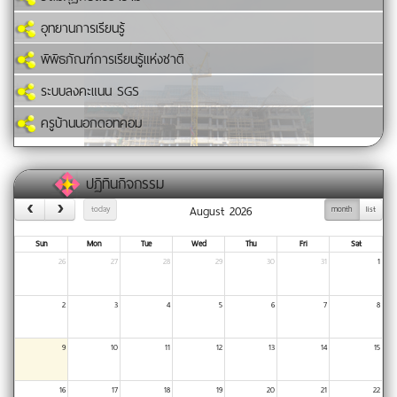
อุทยานการเรียนรู้
พิพิธภัณฑ์การเรียนรู้แห่งชาติ
ระบบลงคะแนน SGS
ครูบ้านนอกดอทคอม
ปฏิทินกิจกรรม
August 2026
today
month
list
Sun
Mon
Tue
Wed
Thu
Fri
Sat
26
27
28
29
30
31
1
2
3
4
5
6
7
8
9
10
11
12
13
14
15
16
17
18
19
20
21
22