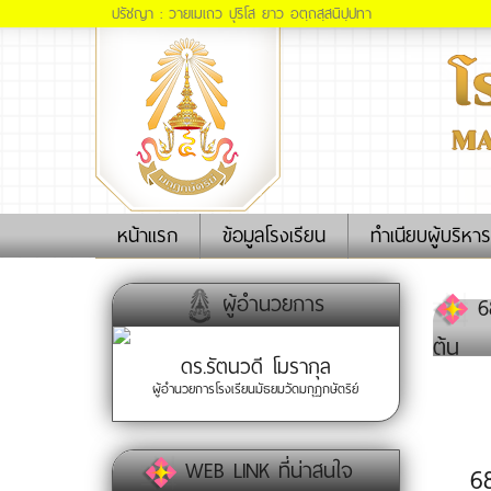
ปรัชญา : วายเมเถว ปุริโส ยาว อตฺถสฺสนิปฺปทา
(current)
หน้าแรก
ข้อมูลโรงเรียน
ทำเนียบผู้บริหาร
ผู้อำนวยการ
68
ต้น
ดร.รัตนวดี โมรากุล
ผู้อำนวยการโรงเรียนมัธยมวัดมกุฏกษัตริย์
WEB LINK ที่น่าสนใจ
6