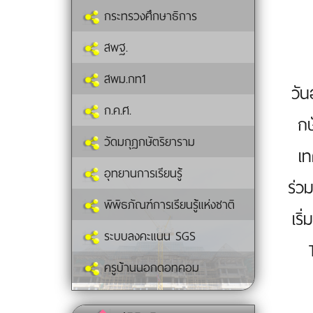
กระทรวงศึกษาธิการ
สพฐ.
สพม.กท1
วัน
ก.ค.ศ.
กษ
วัดมกุฏกษัตริยาราม
เท
อุทยานการเรียนรู้
ร่ว
พิพิธภัณฑ์การเรียนรู้แห่งชาติ
เริ
ระบบลงคะแนน SGS
ครูบ้านนอกดอทคอม