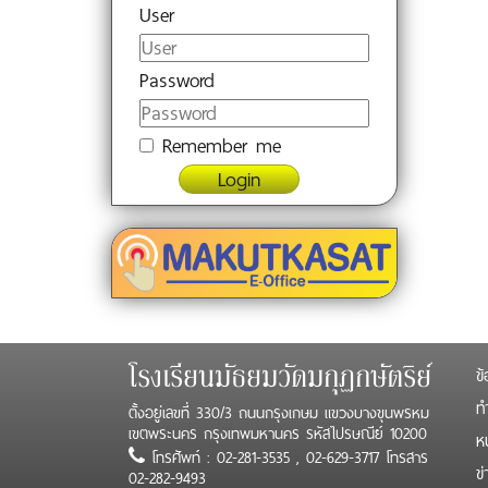
User
Password
Remember me
Login
ข้
โรงเรียนมัธยมวัดมกุฏกษัตริย์
ทำ
ตั้งอยู่เลขที่ 330/3 ถนนกรุงเกษม แขวงบางขุนพรหม
เขตพระนคร กรุงเทพมหานคร รหัสไปรษณีย์ 10200
ห
โทรศัพท์ : 02-281-3535 , 02-629-3717 โทรสาร
ข
02-282-9493