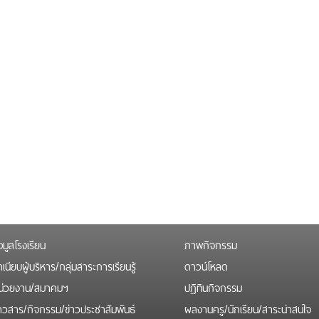
อมูลโรงเรียน
ภาพกิจกรรม
เนียบผู้บริหาร/กลุ่มสาระการเรียนรู้
ดาวน์โหลด
น่วยงาน/สมาคมฯ
ปฏิทินกิจกรรม
่าวสาร/กิจกรรม/ข่าวประชาสัมพันธ์
ผลงานครู/นักเรียน/สาระน่าสนใจ