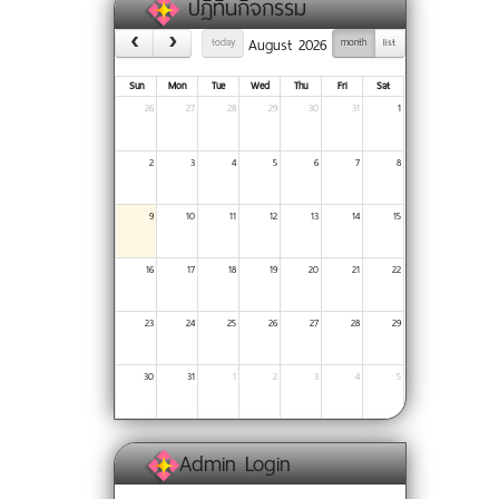
ปฏิทินกิจกรรม
August 2026
today
month
list
Sun
Mon
Tue
Wed
Thu
Fri
Sat
26
27
28
29
30
31
1
2
3
4
5
6
7
8
9
10
11
12
13
14
15
16
17
18
19
20
21
22
23
24
25
26
27
28
29
30
31
1
2
3
4
5
Admin Login