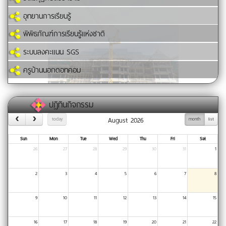
อุทยานการเรียนรู้
พิพิธภัณฑ์การเรียนรู้แห่งชาติ
ระบบลงคะแนน SGS
ครูบ้านนอกดอทคอม
ปฏิทินกิจกรรม
August 2026
today
month
list
Sun
Mon
Tue
Wed
Thu
Fri
Sat
26
27
28
29
30
31
1
2
3
4
5
6
7
8
9
10
11
12
13
14
15
16
17
18
19
20
21
22