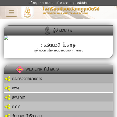
ปรัชญา : วายเมเถว ปุริโส ยาว อตฺถสฺสนิปฺปทา
Toggle
navigation
ผู้อำนวยการ
ดร.รัตนวดี โมรากุล
ผู้อำนวยการโรงเรียนมัธยมวัดมกุฏกษัตริย์
WEB LINK ที่น่าสนใจ
กระทรวงศึกษาธิการ
สพฐ.
สพม.กท1
ก.ค.ศ.
วัดมกุฏกษัตริยาราม