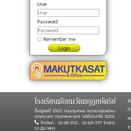
User
Password
Remember me
Login
ข้
โรงเรียนมัธยมวัดมกุฏกษัตริย์
ทำ
ตั้งอยู่เลขที่ 330/3 ถนนกรุงเกษม แขวงบางขุนพรหม
เขตพระนคร กรุงเทพมหานคร รหัสไปรษณีย์ 10200
ห
โทรศัพท์ : 02-281-3535 , 02-629-3717 โทรสาร
ข
02-282-9493