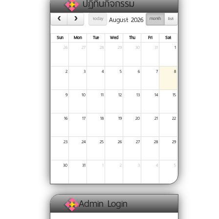
ปฏิทินกิจกรรม
August 2026
today
month
list
Sun
Mon
Tue
Wed
Thu
Fri
Sat
26
27
28
29
30
31
1
2
3
4
5
6
7
8
9
10
11
12
13
14
15
16
17
18
19
20
21
22
23
24
25
26
27
28
29
30
31
1
2
3
4
5
Admin Login