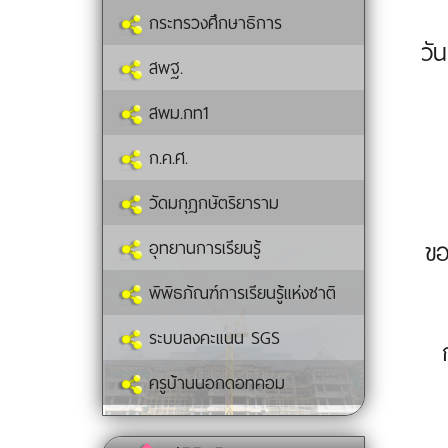
กระทรวงศึกษาธิการ
วั
สพฐ.
สพม.กท1
ก.ค.ศ.
วัดมกุฏกษัตริยาราม
ขอ
อุทยานการเรียนรู้
พิพิธภัณฑ์การเรียนรู้แห่งชาติ
ระบบลงคะแนน SGS
ครูบ้านนอกดอทคอม