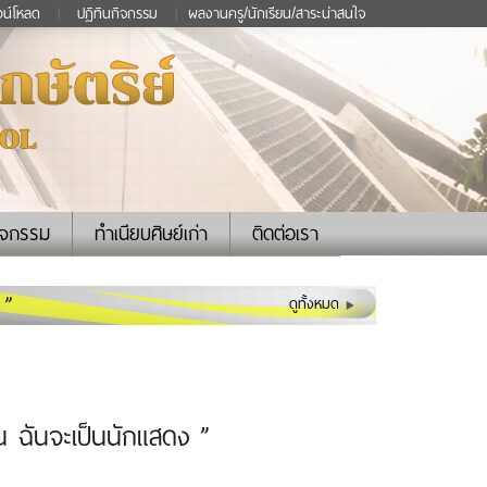
วน์โหลด
|
ปฏิทินกิจกรรม
|
ผลงานครู/นักเรียน/สาระน่าสนใจ
ิจกรรม
ทำเนียบศิษย์เก่า
ติดต่อเรา
 ”
ดูทั้งหมด
ัน ฉันจะเป็นนักแสดง ”