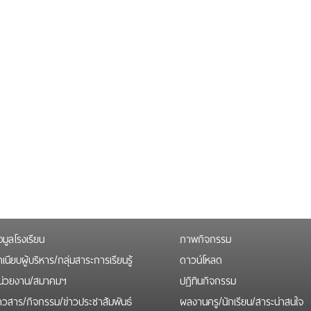
อมูลโรงเรียน
ภาพกิจกรรม
เนียบผู้บริหาร/กลุ่มสาระการเรียนรู้
ดาวน์โหลด
น่วยงาน/สมาคมฯ
ปฏิทินกิจกรรม
่าวสาร/กิจกรรม/ข่าวประชาสัมพันธ์
ผลงานครู/นักเรียน/สาระน่าสนใจ