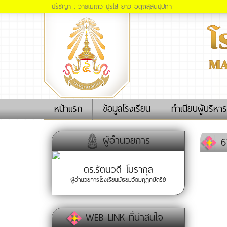
ปรัชญา : วายเมเถว ปุริโส ยาว อตฺถสฺสนิปฺปทา
(current)
หน้าแรก
ข้อมูลโรงเรียน
ทำเนียบผู้บริหาร
ผู้อำนวยการ
67
ดร.รัตนวดี โมรากุล
ผู้อำนวยการโรงเรียนมัธยมวัดมกุฏกษัตริย์
WEB LINK ที่น่าสนใจ