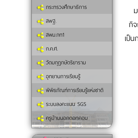
กระทรวงศึกษาธิการ
ม
สพฐ.
กิจ
สพม.กท1
เป็น
ก.ค.ศ.
วัดมกุฏกษัตริยาราม
อุทยานการเรียนรู้
พิพิธภัณฑ์การเรียนรู้แห่งชาติ
ระบบลงคะแนน SGS
ครูบ้านนอกดอทคอม