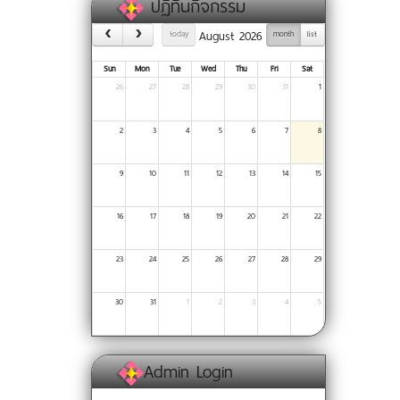
ปฏิทินกิจกรรม
August 2026
today
month
list
Sun
Mon
Tue
Wed
Thu
Fri
Sat
26
27
28
29
30
31
1
2
3
4
5
6
7
8
9
10
11
12
13
14
15
16
17
18
19
20
21
22
23
24
25
26
27
28
29
30
31
1
2
3
4
5
Admin Login