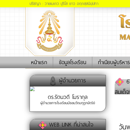
ปรัชญา : วายเมเถว ปุริโส ยาว อตฺถสฺสนิปฺปทา
(current)
หน้าแรก
ข้อมูลโรงเรียน
ทำเนียบผู้บริหาร
ผู้อำนวยการ
67
สมเด็
ดร.รัตนวดี โมรากุล
ผู้อำนวยการโรงเรียนมัธยมวัดมกุฏกษัตริย์
WEB LINK ที่น่าสนใจ
วัน