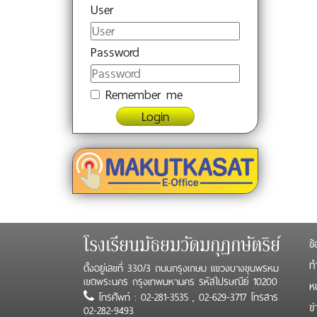
User
Password
Remember me
Login
ข้
โรงเรียนมัธยมวัดมกุฏกษัตริย์
ทำ
ตั้งอยู่เลขที่ 330/3 ถนนกรุงเกษม แขวงบางขุนพรหม
เขตพระนคร กรุงเทพมหานคร รหัสไปรษณีย์ 10200
ห
โทรศัพท์ : 02-281-3535 , 02-629-3717 โทรสาร
ข
02-282-9493