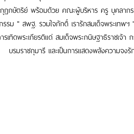
กุฏกษัตริย์ พร้อมด้วย คณะผู้บริหาร ครู บุคลาก
กรรม " สพฐ. รวมใจภักดิ์ เรารักสมเด็จพระเทพฯ " โ
การเทิดพระเกียรติแด่ สมเด็จพระกนิษฐาธิราชเจ้
บรมราชกุมารี และเป็นการแสดงพลังความจงรักภัก