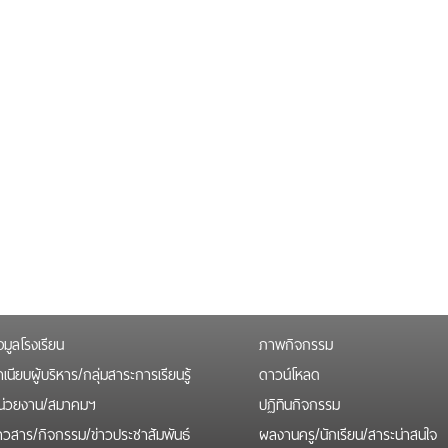
อมูลโรงเรียน
ภาพกิจกรรม
เนียบผู้บริหาร/กลุ่มสาระการเรียนรู้
ดาวน์โหลด
น่วยงาน/สมาคมฯ
ปฏิทินกิจกรรม
่าวสาร/กิจกรรม/ข่าวประชาสัมพันธ์
ผลงานครู/นักเรียน/สาระน่าสนใจ