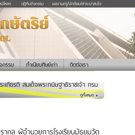
วน์โหลด
|
ปฏิทินกิจกรรม
|
ผลงานครู/นักเรียน/สาระน่าสนใจ
ิจกรรม
ทำเนียบศิษย์เก่า
ติดต่อเรา
ดพระเกียรติ สมเด็จพระกนิษฐาธิราชเจ้า กรม
ดูทั้งหมด
มรากุล ผู้อำนวยการโรงเรียนมัธยมวัด