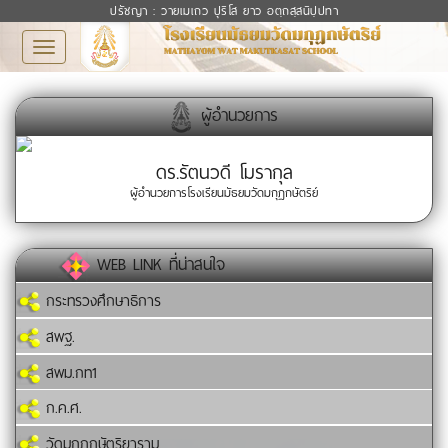
ปรัชญา : วายเมเถว ปุริโส ยาว อตฺถสฺสนิปฺปทา
Toggle
navigation
ผู้อำนวยการ
ดร.รัตนวดี โมรากุล
ผู้อำนวยการโรงเรียนมัธยมวัดมกุฏกษัตริย์
WEB LINK ที่น่าสนใจ
กระทรวงศึกษาธิการ
สพฐ.
สพม.กท1
ก.ค.ศ.
วัดมกุฏกษัตริยาราม