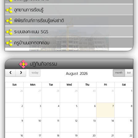
อุทยานการเรียนรู้
พิพิธภัณฑ์การเรียนรู้แห่งชาติ
ระบบลงคะแนน SGS
ครูบ้านนอกดอทคอม
ปฏิทินกิจกรรม
August 2026
today
month
list
Sun
Mon
Tue
Wed
Thu
Fri
Sat
26
27
28
29
30
31
1
2
3
4
5
6
7
8
9
10
11
12
13
14
15
16
17
18
19
20
21
22