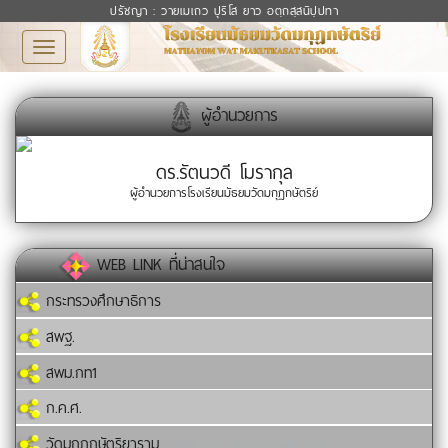
ปรัชญา : วายเมเถว ปุริโส ยาว อตฺถสฺสนิปฺปทา
Toggle
navigation
ผู้อำนวยการ
ดร.รัตนวดี โมรากุล
ผู้อำนวยการโรงเรียนมัธยมวัดมกุฏกษัตริย์
WEB LINK ที่น่าสนใจ
กระทรวงศึกษาธิการ
สพฐ.
สพม.กท1
ก.ค.ศ.
วัดมกุฏกษัตริยาราม