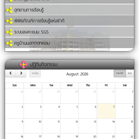
อุทยานการเรียนรู้
พิพิธภัณฑ์การเรียนรู้แห่งชาติ
ระบบลงคะแนน SGS
ครูบ้านนอกดอทคอม
ปฏิทินกิจกรรม
August 2026
today
month
list
Sun
Mon
Tue
Wed
Thu
Fri
Sat
26
27
28
29
30
31
1
2
3
4
5
6
7
8
9
10
11
12
13
14
15
16
17
18
19
20
21
22