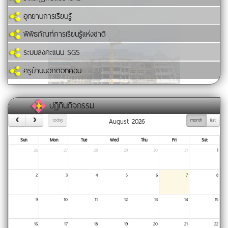
อุทยานการเรียนรู้
พิพิธภัณฑ์การเรียนรู้แห่งชาติ
ระบบลงคะแนน SGS
ครูบ้านนอกดอทคอม
ปฏิทินกิจกรรม
August 2026
today
month
list
Sun
Mon
Tue
Wed
Thu
Fri
Sat
26
27
28
29
30
31
1
2
3
4
5
6
7
8
9
10
11
12
13
14
15
16
17
18
19
20
21
22