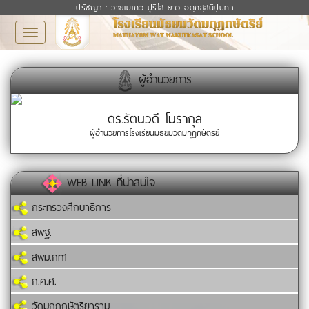
ปรัชญา : วายเมเถว ปุริโส ยาว อตฺถสฺสนิปฺปทา
Toggle
navigation
ผู้อำนวยการ
ดร.รัตนวดี โมรากุล
ผู้อำนวยการโรงเรียนมัธยมวัดมกุฏกษัตริย์
WEB LINK ที่น่าสนใจ
กระทรวงศึกษาธิการ
สพฐ.
สพม.กท1
ก.ค.ศ.
วัดมกุฏกษัตริยาราม