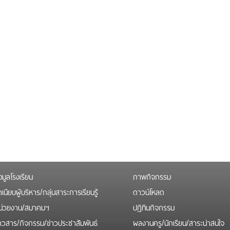
อมูลโรงเรียน
ภาพกิจกรรม
เนียบผู้บริหาร/กลุ่มสาระการเรียนรู้
ดาวน์โหลด
น่วยงาน/สมาคมฯ
ปฏิทินกิจกรรม
่าวสาร/กิจกรรม/ข่าวประชาสัมพันธ์
ผลงานครู/นักเรียน/สาระน่าสนใจ