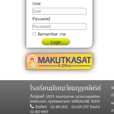
User
Password
Remember me
Login
ข้
โรงเรียนมัธยมวัดมกุฏกษัตริย์
ทำ
ตั้งอยู่เลขที่ 330/3 ถนนกรุงเกษม แขวงบางขุนพรหม
เขตพระนคร กรุงเทพมหานคร รหัสไปรษณีย์ 10200
ห
โทรศัพท์ : 02-281-3535 , 02-629-3717 โทรสาร
ข
02-282-9493