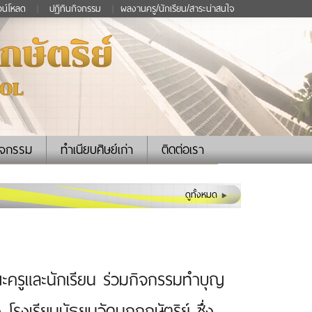
วน์โหลด
|
ปฏิทินกิจกรรม
|
ผลงานครู/นักเรียน/สาระน่าสนใจ
ิจกรรม
ทำเนียบศิษย์เก่า
ติดต่อเรา
ดูทั้งหมด
ะครูและนักเรียน ร่วมกิจกรรมทำบุญ
รงเรียนมัธยมวัดมกุฏกษัตริย์ ซึ่ง