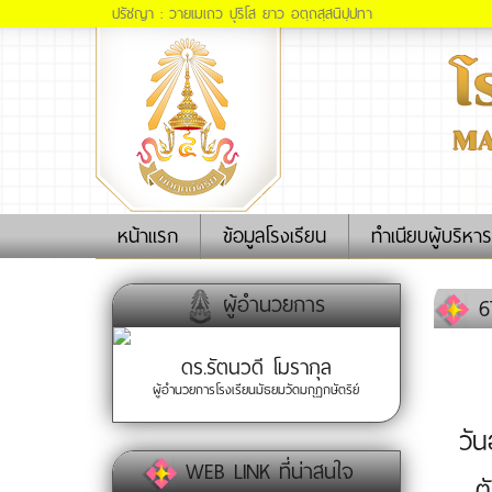
ปรัชญา : วายเมเถว ปุริโส ยาว อตฺถสฺสนิปฺปทา
(current)
หน้าแรก
ข้อมูลโรงเรียน
ทำเนียบผู้บริหาร
ผู้อำนวยการ
67
ดร.รัตนวดี โมรากุล
ผู้อำนวยการโรงเรียนมัธยมวัดมกุฏกษัตริย์
วั
WEB LINK ที่น่าสนใจ
ต