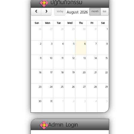
ปฏิทินกิจกรรม
August 2026
today
month
list
Sun
Mon
Tue
Wed
Thu
Fri
Sat
26
27
28
29
30
31
1
2
3
4
5
6
7
8
9
10
11
12
13
14
15
16
17
18
19
20
21
22
23
24
25
26
27
28
29
30
31
1
2
3
4
5
Admin Login