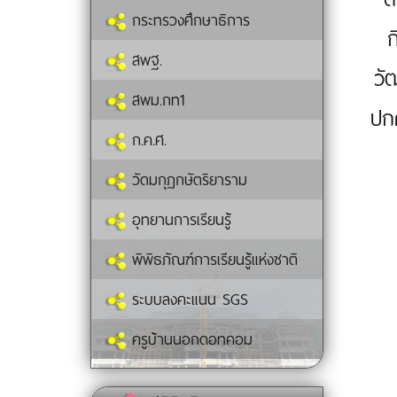
กระทรวงศึกษาธิการ
ก
สพฐ.
วั
สพม.กท1
ปก
ก.ค.ศ.
วัดมกุฏกษัตริยาราม
อุทยานการเรียนรู้
พิพิธภัณฑ์การเรียนรู้แห่งชาติ
ระบบลงคะแนน SGS
ครูบ้านนอกดอทคอม