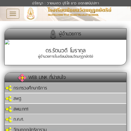
ปรัชญา : วายเมเถว ปุริโส ยาว อตฺถสฺสนิปฺปทา
Toggle
navigation
ผู้อำนวยการ
ดร.รัตนวดี โมรากุล
ผู้อำนวยการโรงเรียนมัธยมวัดมกุฏกษัตริย์
WEB LINK ที่น่าสนใจ
กระทรวงศึกษาธิการ
สพฐ.
สพม.กท1
ก.ค.ศ.
วัดมกุฏกษัตริยาราม