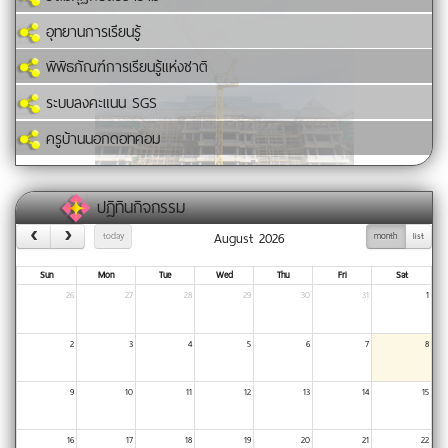
อุทยานการเรียนรู้
พิพิธภัณฑ์การเรียนรู้แห่งชาติ
ระบบลงคะแนน SGS
ครูบ้านนอกดอทคอม
ปฏิทินกิจกรรม
August 2026
today
month
list
Sun
Mon
Tue
Wed
Thu
Fri
Sat
26
27
28
29
30
31
1
2
3
4
5
6
7
8
9
10
11
12
13
14
15
16
17
18
19
20
21
22