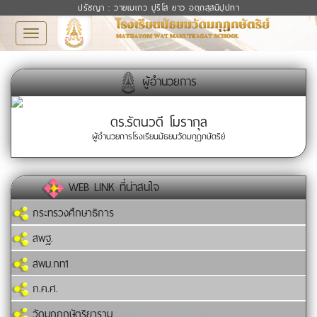
ปรัชญา : วายเมเถว ปุริโส ยาว อตฺถสฺสนิปฺปทา
Toggle
navigation
ผู้อำนวยการ
ดร.รัตนวดี โมรากุล
ผู้อำนวยการโรงเรียนมัธยมวัดมกุฏกษัตริย์
WEB LINK ที่น่าสนใจ
กระทรวงศึกษาธิการ
สพฐ.
สพม.กท1
ก.ค.ศ.
วัดมกุฏกษัตริยาราม