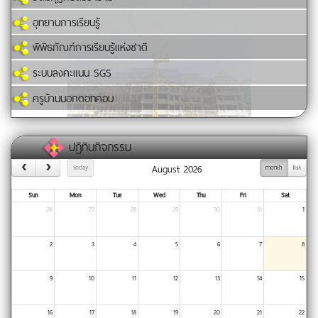
อุทยานการเรียนรู้
พิพิธภัณฑ์การเรียนรู้แห่งชาติ
ระบบลงคะแนน SGS
ครูบ้านนอกดอทคอม
ปฏิทินกิจกรรม
August 2026
today
month
list
Sun
Mon
Tue
Wed
Thu
Fri
Sat
26
27
28
29
30
31
1
2
3
4
5
6
7
8
9
10
11
12
13
14
15
16
17
18
19
20
21
22