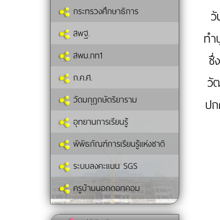
กระทรวงศึกษาธิการ
ว
สพฐ.
ทำบ
สพม.กท1
ซึ
ก.ค.ศ.
วั
วัดมกุฏกษัตริยาราม
ปก
อุทยานการเรียนรู้
พิพิธภัณฑ์การเรียนรู้แห่งชาติ
ระบบลงคะแนน SGS
ครูบ้านนอกดอทคอม