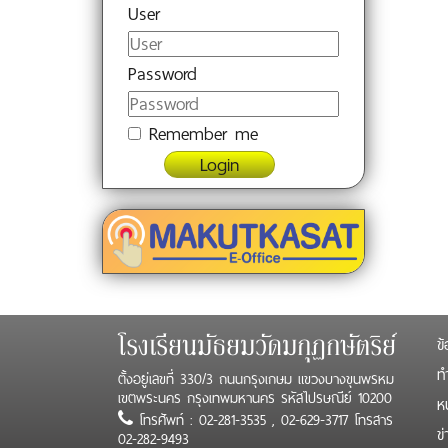
User
Password
Remember me
Login
ข้
โรงเรียนมัธยมวัดมกุฏกษัตริย์
ทำ
ตั้งอยู่เลขที่ 330/3 ถนนกรุงเกษม แขวงบางขุนพรหม
เขตพระนคร กรุงเทพมหานคร รหัสไปรษณีย์ 10200
ห
โทรศัพท์ : 02-281-3535 , 02-629-3717 โทรสาร
ข
02-282-9493