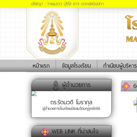
ปรัชญา : วายเมเถว ปุริโส ยาว อตฺถสฺสนิปฺปทา
(current)
หน้าแรก
ข้อมูลโรงเรียน
ทำเนียบผู้บริหาร
ผู้อำนวยการ
66
ดร.รัตนวดี โมรากุล
ผู้อำนวยการโรงเรียนมัธยมวัดมกุฏกษัตริย์
WEB LINK ที่น่าสนใจ