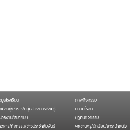
อมูลโรงเรียน
ภาพกิจกรรม
เนียบผู้บริหาร/กลุ่มสาระการเรียนรู้
ดาวน์โหลด
น่วยงาน/สมาคมฯ
ปฏิทินกิจกรรม
่าวสาร/กิจกรรม/ข่าวประชาสัมพันธ์
ผลงานครู/นักเรียน/สาระน่าสนใจ