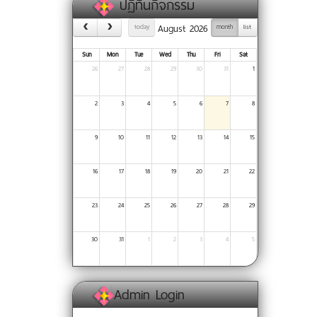
ปฏิทินกิจกรรม
August 2026
today
month
list
Sun
Mon
Tue
Wed
Thu
Fri
Sat
26
27
28
29
30
31
1
2
3
4
5
6
7
8
9
10
11
12
13
14
15
16
17
18
19
20
21
22
23
24
25
26
27
28
29
30
31
1
2
3
4
5
Admin Login