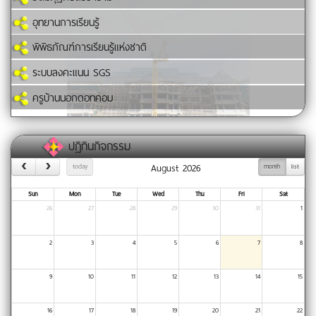
อุทยานการเรียนรู้
พิพิธภัณฑ์การเรียนรู้แห่งชาติ
ระบบลงคะแนน SGS
ครูบ้านนอกดอทคอม
ปฏิทินกิจกรรม
August 2026
today
month
list
Sun
Mon
Tue
Wed
Thu
Fri
Sat
26
27
28
29
30
31
1
2
3
4
5
6
7
8
9
10
11
12
13
14
15
16
17
18
19
20
21
22