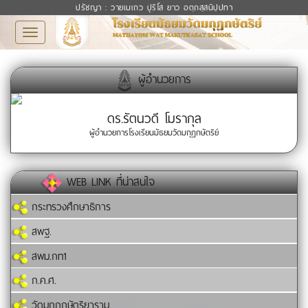
ปรัชญา : วายเมเถว ปุริโส ยาว อตฺถสฺสนิปฺปทา
Toggle
navigation
ผู้อำนวยการ
ดร.รัตนวดี โมรากุล
ผู้อำนวยการโรงเรียนมัธยมวัดมกุฏกษัตริย์
WEB LINK ที่น่าสนใจ
กระทรวงศึกษาธิการ
สพฐ.
สพม.กท1
ก.ค.ศ.
วัดมกุฏกษัตริยาราม