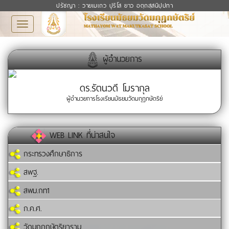
ปรัชญา : วายเมเถว ปุริโส ยาว อตฺถสฺสนิปฺปทา
Toggle
navigation
ผู้อำนวยการ
ดร.รัตนวดี โมรากุล
ผู้อำนวยการโรงเรียนมัธยมวัดมกุฏกษัตริย์
WEB LINK ที่น่าสนใจ
กระทรวงศึกษาธิการ
สพฐ.
สพม.กท1
ก.ค.ศ.
วัดมกุฏกษัตริยาราม