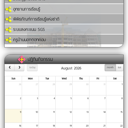
อุทยานการเรียนรู้
พิพิธภัณฑ์การเรียนรู้แห่งชาติ
ระบบลงคะแนน SGS
ครูบ้านนอกดอทคอม
ปฏิทินกิจกรรม
August 2026
today
month
list
Sun
Mon
Tue
Wed
Thu
Fri
Sat
26
27
28
29
30
31
1
2
3
4
5
6
7
8
9
10
11
12
13
14
15
16
17
18
19
20
21
22