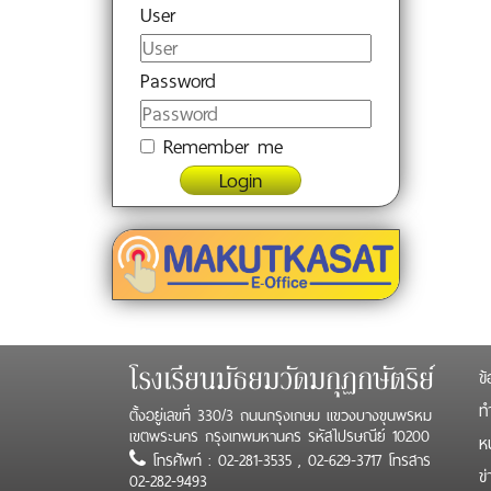
User
Password
Remember me
Login
ข้
โรงเรียนมัธยมวัดมกุฏกษัตริย์
ทำ
ตั้งอยู่เลขที่ 330/3 ถนนกรุงเกษม แขวงบางขุนพรหม
เขตพระนคร กรุงเทพมหานคร รหัสไปรษณีย์ 10200
ห
โทรศัพท์ : 02-281-3535 , 02-629-3717 โทรสาร
ข
02-282-9493