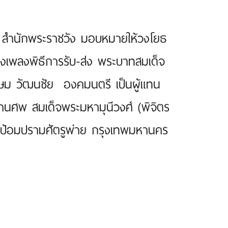
ี สำนักพระราชวัง มอบหมายให้วงโยธ
รเลงเพลงพิธีการรับ-ส่ง พระบาทสมเด็จ
กษม วัฒนชัย องคมนตรี เป็นผู้แทน
นศพ สมเด็จพระมหามุนีวงศ์ (พิจิตร
ตป้อมปรามศัตรูพ่าย กรุงเทพมหานคร