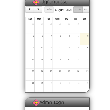
ปฏิทินกิจกรรม
August 2026
today
month
list
Sun
Mon
Tue
Wed
Thu
Fri
Sat
26
27
28
29
30
31
1
2
3
4
5
6
7
8
9
10
11
12
13
14
15
16
17
18
19
20
21
22
23
24
25
26
27
28
29
30
31
1
2
3
4
5
Admin Login