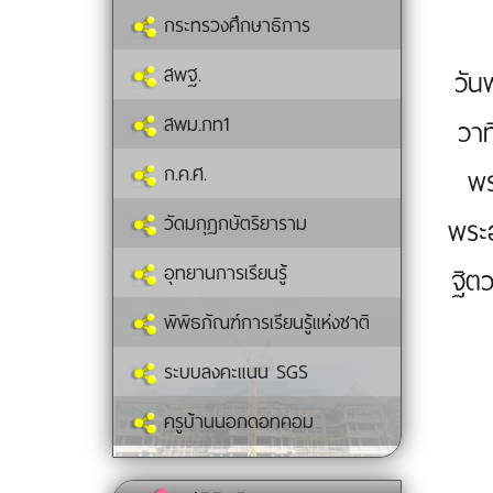
กระทรวงศึกษาธิการ
สพฐ.
วัน
สพม.กท1
วาท
ก.ค.ศ.
พร
วัดมกุฏกษัตริยาราม
พระ
อุทยานการเรียนรู้
ฐิต
พิพิธภัณฑ์การเรียนรู้แห่งชาติ
ระบบลงคะแนน SGS
ครูบ้านนอกดอทคอม