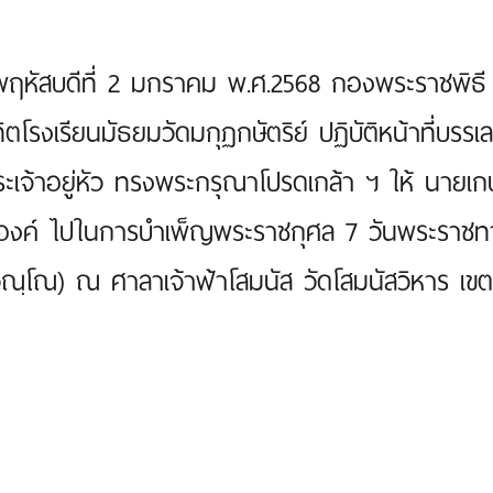
พฤหัสบดีที่ 2 มกราคม พ.ศ.2568 กองพระราชพิธ
ิตโรงเรียนมัธยมวัดมกุฏกษัตริย์ ปฏิบัติหน้าที่บร
ะเจ้าอยู่หัว ทรงพระกรุณาโปรดเกล้า ฯ ให้ นายเ
องค์ ไปในการบำเพ็ญพระราชกุศล 7 วันพระราชทา
วณฺโณ) ณ ศาลาเจ้าฟ้าโสมนัส วัดโสมนัสวิหาร เข