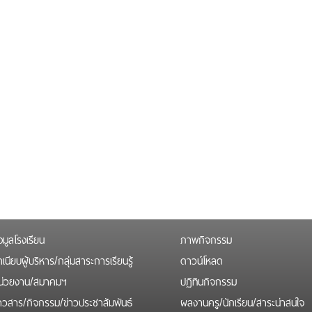
อมูลโรงเรียน
ภาพกิจกรรม
เนียบผู้บริหาร/กลุ่มสาระการเรียนรู้
ดาวน์โหลด
น่วยงาน/สมาคมฯ
ปฏิทินกิจกรรม
่าวสาร/กิจกรรม/ข่าวประชาสัมพันธ์
ผลงานครู/นักเรียน/สาระน่าสนใจ