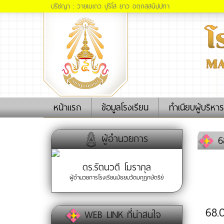
ปรัชญา : วายเมเถว ปุริโส ยาว อตฺถสฺสนิปฺปทา
(current)
หน้าแรก
ข้อมูลโรงเรียน
ทำเนียบผู้บริหาร
ผู้อำนวยการ
68
ดร.รัตนวดี โมรากุล
ผู้อำนวยการโรงเรียนมัธยมวัดมกุฏกษัตริย์
68.
WEB LINK ที่น่าสนใจ