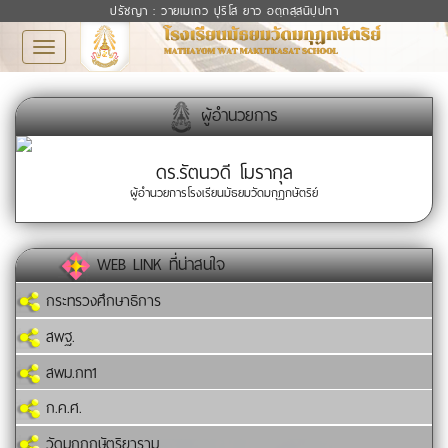
ปรัชญา : วายเมเถว ปุริโส ยาว อตฺถสฺสนิปฺปทา
Toggle
navigation
ผู้อำนวยการ
ดร.รัตนวดี โมรากุล
ผู้อำนวยการโรงเรียนมัธยมวัดมกุฏกษัตริย์
WEB LINK ที่น่าสนใจ
กระทรวงศึกษาธิการ
สพฐ.
สพม.กท1
ก.ค.ศ.
วัดมกุฏกษัตริยาราม