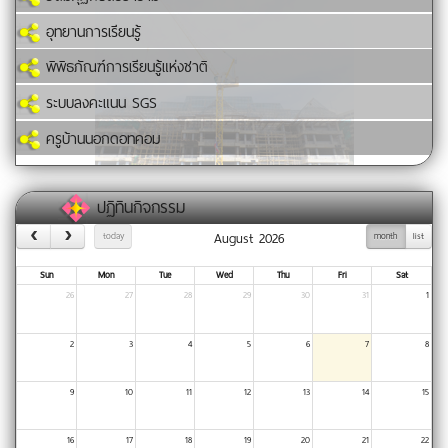
อุทยานการเรียนรู้
พิพิธภัณฑ์การเรียนรู้แห่งชาติ
ระบบลงคะแนน SGS
ครูบ้านนอกดอทคอม
ปฏิทินกิจกรรม
August 2026
today
month
list
Sun
Mon
Tue
Wed
Thu
Fri
Sat
26
27
28
29
30
31
1
2
3
4
5
6
7
8
9
10
11
12
13
14
15
16
17
18
19
20
21
22