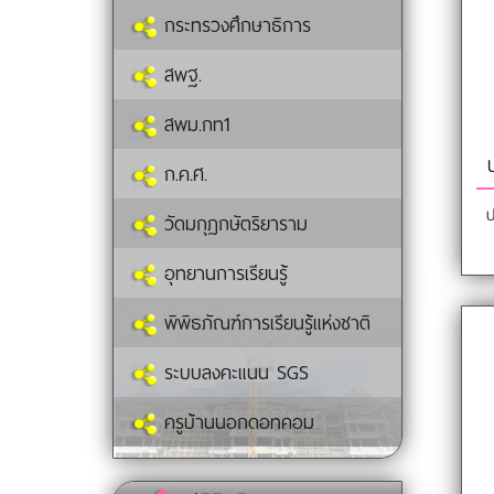
กระทรวงศึกษาธิการ
สพฐ.
สพม.กท1
ก.ค.ศ.
ป
วัดมกุฏกษัตริยาราม
อุทยานการเรียนรู้
พิพิธภัณฑ์การเรียนรู้แห่งชาติ
ระบบลงคะแนน SGS
ครูบ้านนอกดอทคอม