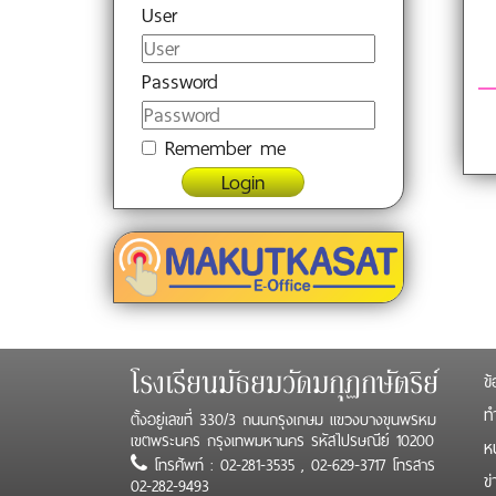
User
Password
Remember me
Login
ข้
โรงเรียนมัธยมวัดมกุฏกษัตริย์
ทำ
ตั้งอยู่เลขที่ 330/3 ถนนกรุงเกษม แขวงบางขุนพรหม
เขตพระนคร กรุงเทพมหานคร รหัสไปรษณีย์ 10200
ห
โทรศัพท์ : 02-281-3535 , 02-629-3717 โทรสาร
ข
02-282-9493