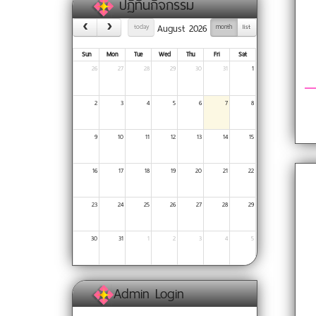
ปฏิทินกิจกรรม
August 2026
today
month
list
Sun
Mon
Tue
Wed
Thu
Fri
Sat
26
27
28
29
30
31
1
2
3
4
5
6
7
8
9
10
11
12
13
14
15
16
17
18
19
20
21
22
23
24
25
26
27
28
29
30
31
1
2
3
4
5
Admin Login