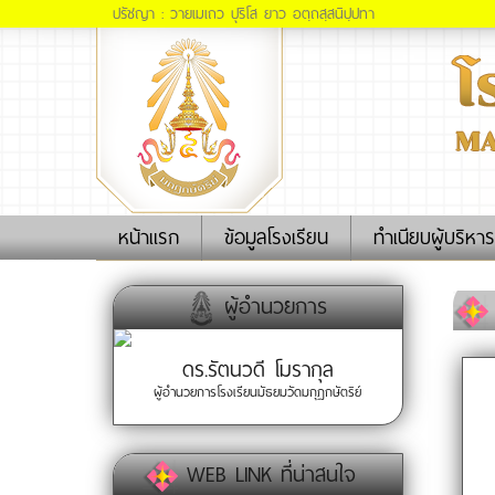
ปรัชญา : วายเมเถว ปุริโส ยาว อตฺถสฺสนิปฺปทา
(current)
หน้าแรก
ข้อมูลโรงเรียน
ทำเนียบผู้บริหาร
ผู้อำนวยการ
ดร.รัตนวดี โมรากุล
ผู้อำนวยการโรงเรียนมัธยมวัดมกุฏกษัตริย์
WEB LINK ที่น่าสนใจ