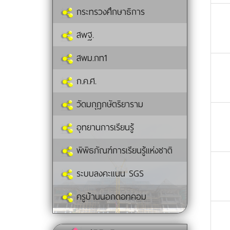
กระทรวงศึกษาธิการ
สพฐ.
สพม.กท1
ก.ค.ศ.
วัดมกุฏกษัตริยาราม
อุทยานการเรียนรู้
พิพิธภัณฑ์การเรียนรู้แห่งชาติ
ระบบลงคะแนน SGS
ครูบ้านนอกดอทคอม