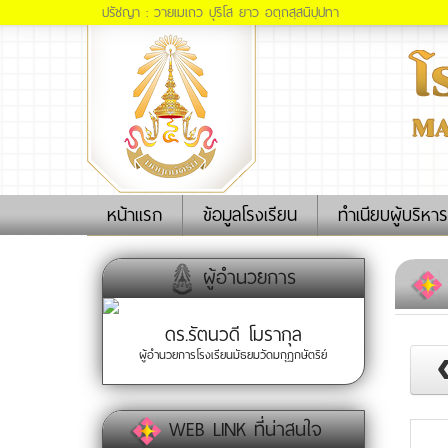
ปรัชญา : วายเมเถว ปุริโส ยาว อตฺถสฺสนิปฺปทา
(current)
หน้าแรก
ข้อมูลโรงเรียน
ทำเนียบผู้บริหาร
ผู้อำนวยการ
ดร.รัตนวดี โมรากุล
ผู้อำนวยการโรงเรียนมัธยมวัดมกุฏกษัตริย์
WEB LINK ที่น่าสนใจ