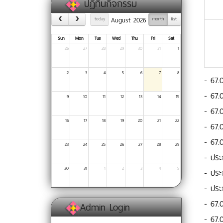
ปฏิทินกิจกรรม
August 2026
today
month
list
Sun
Mon
Tue
Wed
Thu
Fri
Sat
26
27
28
29
30
31
1
2
3
4
5
6
7
8
-
67.
-
67.
9
10
11
12
13
14
15
-
67.
16
17
18
19
20
21
22
-
67.
-
67.
23
24
25
26
27
28
29
-
ประ
30
31
1
2
3
4
5
-
ประก
-
ประ
-
67.
Admin Login
-
67.