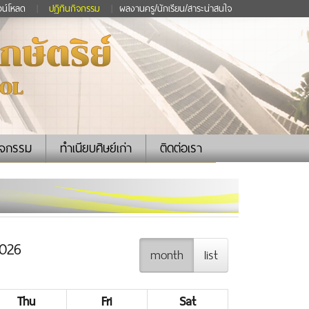
วน์โหลด
|
ปฏิทินกิจกรรม
|
ผลงานครู/นักเรียน/สาระน่าสนใจ
ิจกรรม
ทำเนียบศิษย์เก่า
ติดต่อเรา
026
month
list
Thu
Fri
Sat