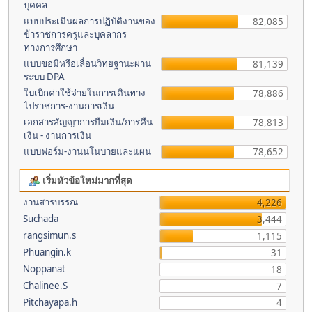
บุคคล
แบบประเมินผลการปฏิบัติงานของ
82,085
ข้าราชการครูและบุคลากร
ทางการศึกษา
แบบขอมีหรือเลื่อนวิทยฐานะผ่าน
81,139
ระบบ DPA
ใบเบิกค่าใช้จ่ายในการเดินทาง
78,886
ไปราชการ-งานการเงิน
เอกสารสัญญาการยืมเงิน/การคืน
78,813
เงิน - งานการเงิน
แบบฟอร์ม-งานนโนบายและแผน
78,652
เริ่มหัวข้อใหม่มากที่สุด
งานสารบรรณ
4,226
Suchada
3,444
rangsimun.s
1,115
Phuangin.k
31
Noppanat
18
Chalinee.S
7
Pitchayapa.h
4