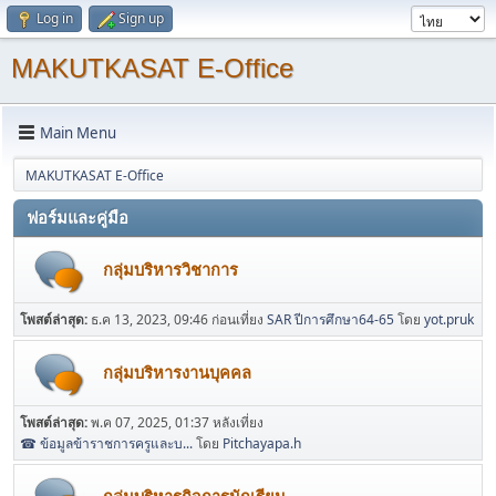
Log in
Sign up
MAKUTKASAT E-Office
Main Menu
MAKUTKASAT E-Office
ฟอร์มและคู่มือ
กลุ่มบริหารวิชาการ
โพสต์ล่าสุด:
ธ.ค 13, 2023, 09:46 ก่อนเที่ยง
SAR ปีการศึกษา64-65
โดย
yot.pruk
กลุ่มบริหารงานบุคคล
โพสต์ล่าสุด:
พ.ค 07, 2025, 01:37 หลังเที่ยง
☎ ข้อมูลข้าราชการครูและบ...
โดย
Pitchayapa.h